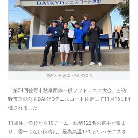
第3位_丹波屋・DAIKYO C
「第54回佐野市秋季団体一般ソフトテニス大会」が佐
野市運動公園DAIKYOテニスコート佐野にて11月16日開
催されました。
11団体・学校から19チーム、総勢122名の選手が集ま
り、雲一つない秋晴れ、最高気温17℃というテニスを