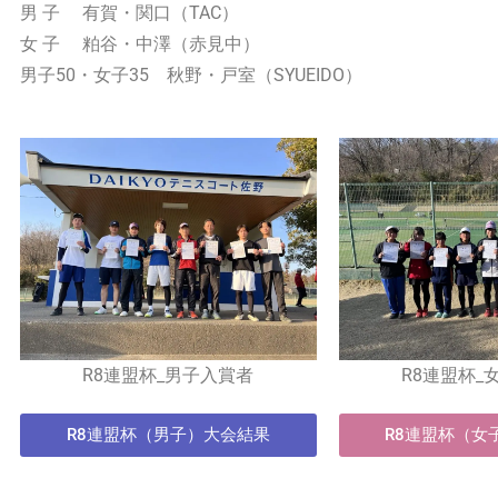
男 子 有賀・関口（TAC）
女 子 粕谷・中澤（赤見中）
男子50・女子35 秋野・戸室（SYUEIDO）
R8連盟杯_男子入賞者
R8連盟杯_
R8連盟杯（男子）大会結果
R8連盟杯（女